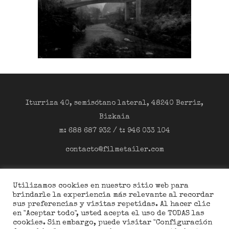
Iturriza 40, semisótano lateral, 48240 Berriz,
Bizkaia
m: 688 687 932 / t: 946 033 104
contacto@filmetailer.com
Facebook
Utilizamos cookies en nuestro sitio web para
Twitter
brindarle la experiencia más relevante al recordar
Instagram
sus preferencias y visitas repetidas. Al hacer clic
en "Aceptar todo", usted acepta el uso de TODAS las
cookies. Sin embargo, puede visitar "Configuración