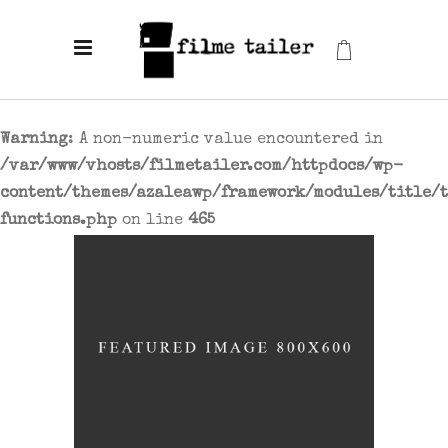
Warning
: A non-numeric value encountered in
/var/www/vhosts/filmetailer.com/httpdocs/wp-
content/themes/azaleawp/framework/modules/title/t
functions.php
on line
465