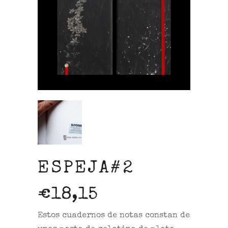
ESPEJA#2
€
18,15
Estos cuadernos de notas constan de