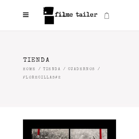
TIENDA
HOME
/
TIENDA
/
CUADERNOS
/
FLORECILLAS#2