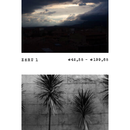
SELECCIONAR OPCIONES
ZERU 1
€
42,35
–
€
199,65