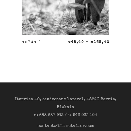
SELECCIONAR OPCIONES
SETAS 1
€
48,40
–
€
169,40
Iturriza 40, semisótano lateral, 48240 Berriz,
Bizkaia
m: 688 687 932 / t: 946 033 104
contacto@filmetailer.com