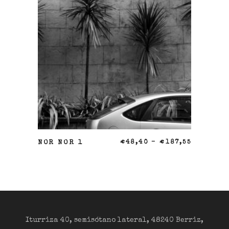
SELECCIONAR OPCIONES
NOR NOR 1
€
48,40
–
€
187,55
Iturriza 40, semisótano lateral, 48240 Berriz,