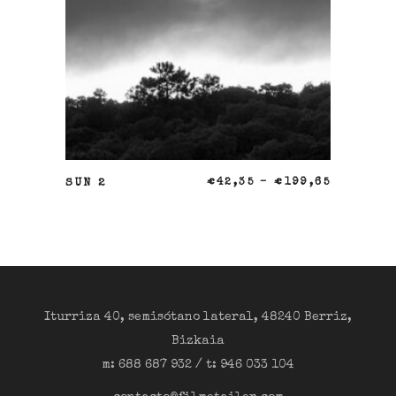
SELECCIONAR OPCIONES
SUN 2
€
42,35
–
€
199,65
Iturriza 40, semisótano lateral, 48240 Berriz,
Bizkaia
m: 688 687 932 / t: 946 033 104